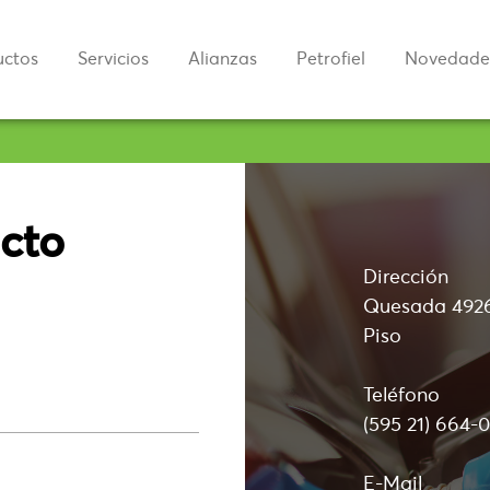
uctos
Servicios
Alianzas
Petrofiel
Novedade
cto
Dirección
Quesada 4926 
Piso
Teléfono
(595 21) 664-
E-Mail